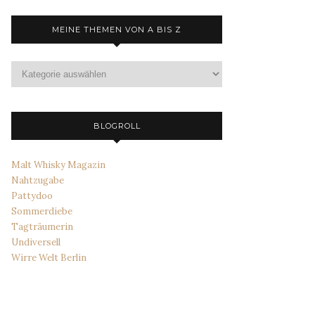
MEINE THEMEN VON A BIS Z
Meine
Themen
von
A
bis
BLOGROLL
Z
Malt Whisky Magazin
Nahtzugabe
Pattydoo
Sommerdiebe
Tagträumerin
Undiversell
Wirre Welt Berlin