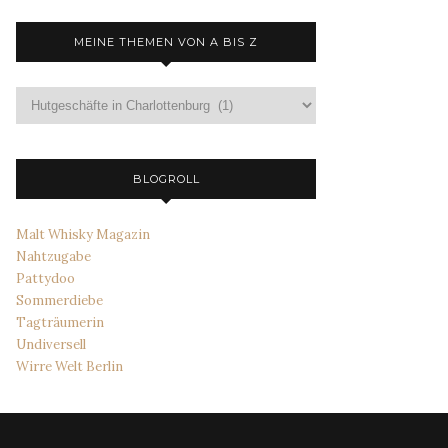
MEINE THEMEN VON A BIS Z
Meine
Themen
von
A
bis
BLOGROLL
Z
Malt Whisky Magazin
Nahtzugabe
Pattydoo
Sommerdiebe
Tagträumerin
Undiversell
Wirre Welt Berlin