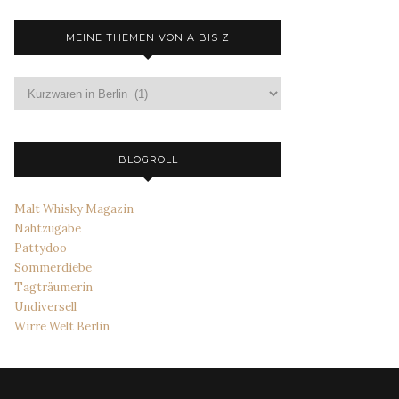
MEINE THEMEN VON A BIS Z
Meine
Themen
von
A
bis
BLOGROLL
Z
Malt Whisky Magazin
Nahtzugabe
Pattydoo
Sommerdiebe
Tagträumerin
Undiversell
Wirre Welt Berlin