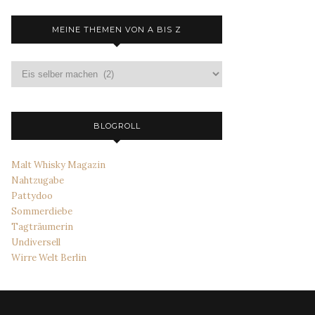
MEINE THEMEN VON A BIS Z
Meine
Themen
von
A
bis
BLOGROLL
Z
Malt Whisky Magazin
Nahtzugabe
Pattydoo
Sommerdiebe
Tagträumerin
Undiversell
Wirre Welt Berlin