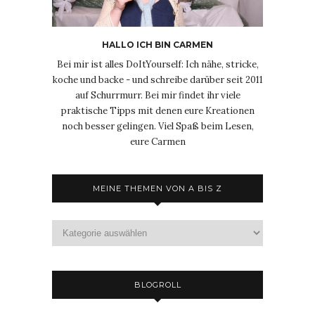
HALLO ICH BIN CARMEN
Bei mir ist alles DoItYourself: Ich nähe, stricke,
koche und backe - und schreibe darüber seit 2011
auf Schurrmurr. Bei mir findet ihr viele
praktische Tipps mit denen eure Kreationen
noch besser gelingen. Viel Spaß beim Lesen,
eure Carmen
MEINE THEMEN VON A BIS Z
Meine
Themen
von
A
bis
BLOGROLL
Z