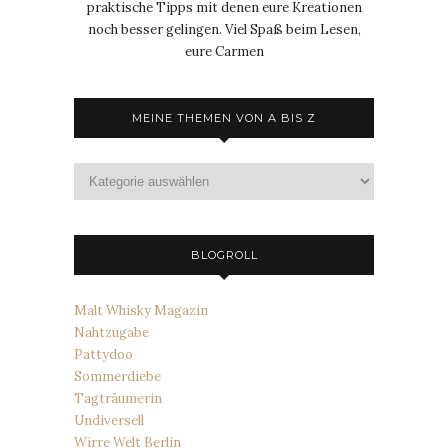
praktische Tipps mit denen eure Kreationen
noch besser gelingen. Viel Spaß beim Lesen,
eure Carmen
MEINE THEMEN VON A BIS Z
Meine
Themen
von
A
bis
BLOGROLL
Z
Malt Whisky Magazin
Nahtzugabe
Pattydoo
Sommerdiebe
Tagträumerin
Undiversell
Wirre Welt Berlin