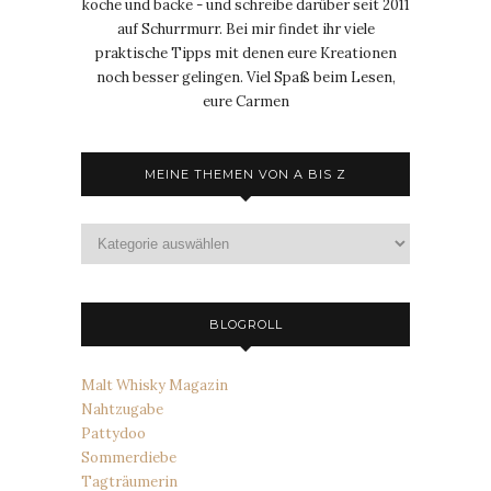
koche und backe - und schreibe darüber seit 2011
auf Schurrmurr. Bei mir findet ihr viele
praktische Tipps mit denen eure Kreationen
noch besser gelingen. Viel Spaß beim Lesen,
eure Carmen
MEINE THEMEN VON A BIS Z
Meine
Themen
von
A
bis
BLOGROLL
Z
Malt Whisky Magazin
Nahtzugabe
Pattydoo
Sommerdiebe
Tagträumerin