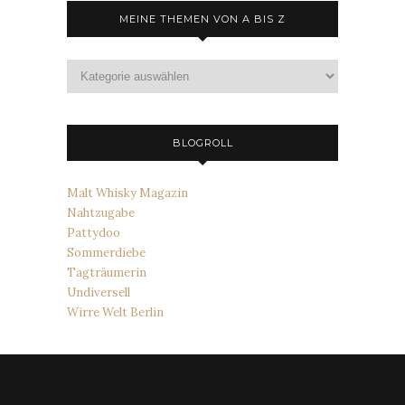
MEINE THEMEN VON A BIS Z
Meine
Themen
von
A
bis
BLOGROLL
Z
Malt Whisky Magazin
Nahtzugabe
Pattydoo
Sommerdiebe
Tagträumerin
Undiversell
Wirre Welt Berlin