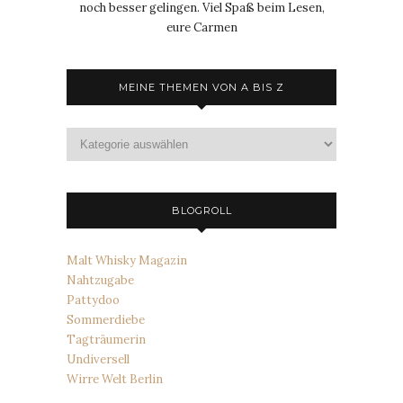
noch besser gelingen. Viel Spaß beim Lesen,
eure Carmen
MEINE THEMEN VON A BIS Z
Meine
Themen
von
A
bis
BLOGROLL
Z
Malt Whisky Magazin
Nahtzugabe
Pattydoo
Sommerdiebe
Tagträumerin
Undiversell
Wirre Welt Berlin