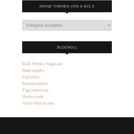
MEINE THEMEN VON A BIS Z
Meine
Themen
von
A
bis
BLOGROLL
Z
Malt Whisky Magazin
Nahtzugabe
Pattydoo
Sommerdiebe
Tagträumerin
Undiversell
Wirre Welt Berlin