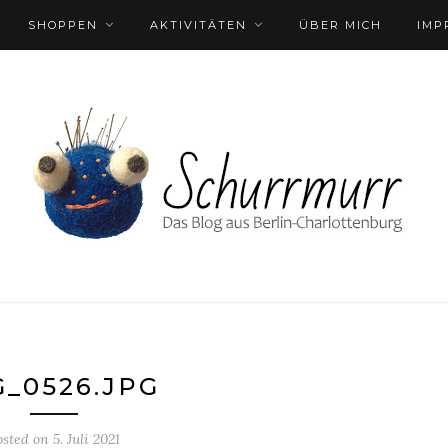
SHOPPEN
AKTIVITÄTEN
ÜBER MICH
IMP
G_0526.JPG
osted on
5. Juli 2021