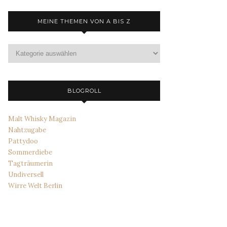
MEINE THEMEN VON A BIS Z
Meine
Themen
von
A
bis
BLOGROLL
Z
Malt Whisky Magazin
Nahtzugabe
Pattydoo
Sommerdiebe
Tagträumerin
Undiversell
Wirre Welt Berlin