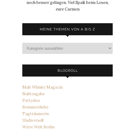
noch besser gelingen. Viel Spaß beim Lesen,
eure Carmen
MEINE THEMEN VON A BIS Z
Meine
Themen
von
A
bis
BLOGROLL
Z
Malt Whisky Magazin
Nahtzugabe
Pattydoo
Sommerdiebe
Tagträumerin
Undiversell
Wirre Welt Berlin