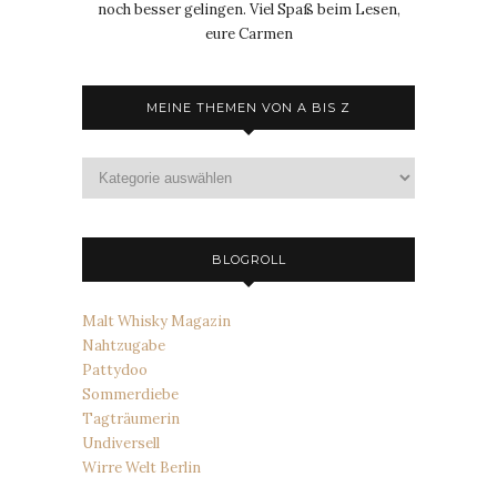
noch besser gelingen. Viel Spaß beim Lesen,
eure Carmen
MEINE THEMEN VON A BIS Z
Meine
Themen
von
A
bis
BLOGROLL
Z
Malt Whisky Magazin
Nahtzugabe
Pattydoo
Sommerdiebe
Tagträumerin
Undiversell
Wirre Welt Berlin