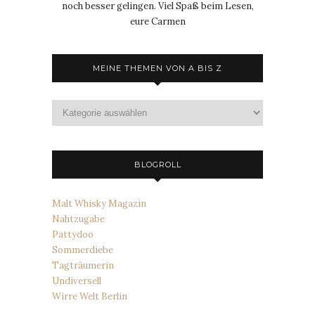
noch besser gelingen. Viel Spaß beim Lesen,
eure Carmen
MEINE THEMEN VON A BIS Z
Meine
Themen
von
A
bis
BLOGROLL
Z
Malt Whisky Magazin
Nahtzugabe
Pattydoo
Sommerdiebe
Tagträumerin
Undiversell
Wirre Welt Berlin