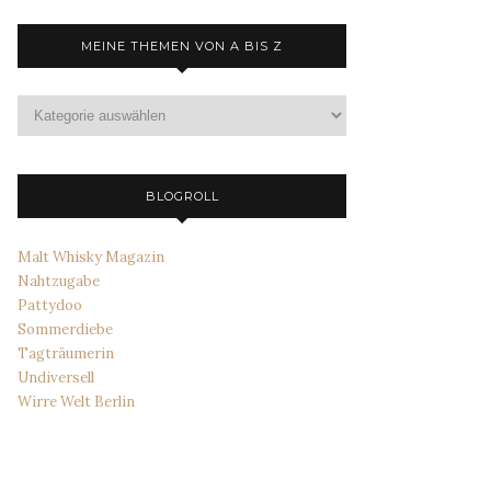
MEINE THEMEN VON A BIS Z
Meine
Themen
von
A
bis
BLOGROLL
Z
Malt Whisky Magazin
Nahtzugabe
Pattydoo
Sommerdiebe
Tagträumerin
Undiversell
Wirre Welt Berlin