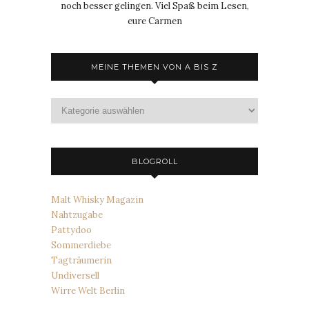
noch besser gelingen. Viel Spaß beim Lesen,
eure Carmen
MEINE THEMEN VON A BIS Z
Meine
Themen
von
A
bis
BLOGROLL
Z
Malt Whisky Magazin
Nahtzugabe
Pattydoo
Sommerdiebe
Tagträumerin
Undiversell
Wirre Welt Berlin