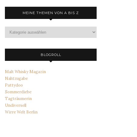
MEINE THEMEN VON A BIS Z
Meine
Themen
von
A
bis
BLOGROLL
Z
Malt Whisky Magazin
Nahtzugabe
Pattydoo
Sommerdiebe
Tagträumerin
Undiversell
Wirre Welt Berlin