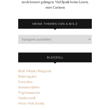
noch besser gelingen. Viel Spaß beim Lesen,
eure Carmen
MEINE THEMEN VON A BIS Z
Meine
Themen
von
A
bis
BLOGROLL
Z
Malt Whisky Magazin
Nahtzugabe
Pattydoo
Sommerdiebe
Tagträumerin
Undiversell
Wirre Welt Berlin