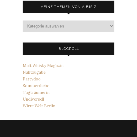
MEINE THEMEN VON A BIS Z
Meine
Themen
von
A
bis
BLOGROLL
Z
Malt Whisky Magazin
Nahtzugabe
Pattydoo
Sommerdiebe
Tagträumerin
Undiversell
Wirre Welt Berlin