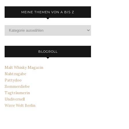
MEINE THEMEN VON A BIS Z
Meine
Themen
von
A
bis
BLOGROLL
Z
Malt Whisky Magazin
Nahtzugabe
Pattydoo
Sommerdiebe
Tagträumerin
Undiversell
Wirre Welt Berlin