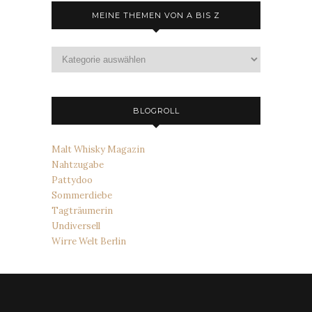
MEINE THEMEN VON A BIS Z
Meine
Themen
von
A
bis
BLOGROLL
Z
Malt Whisky Magazin
Nahtzugabe
Pattydoo
Sommerdiebe
Tagträumerin
Undiversell
Wirre Welt Berlin