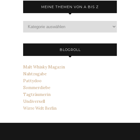
MEINE THEMEN VON A BIS Z
Meine
Themen
von
A
bis
BLOGROLL
Z
Malt Whisky Magazin
Nahtzugabe
Pattydoo
Sommerdiebe
Tagträumerin
Undiversell
Wirre Welt Berlin