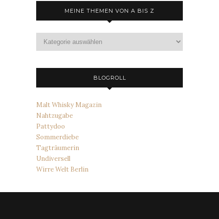
MEINE THEMEN VON A BIS Z
Meine
Themen
von
A
bis
BLOGROLL
Z
Malt Whisky Magazin
Nahtzugabe
Pattydoo
Sommerdiebe
Tagträumerin
Undiversell
Wirre Welt Berlin