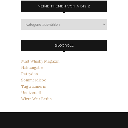
MEINE THEMEN VON A BIS Z
Meine
Themen
von
A
bis
BLOGROLL
Z
Malt Whisky Magazin
Nahtzugabe
Pattydoo
Sommerdiebe
Tagträumerin
Undiversell
Wirre Welt Berlin