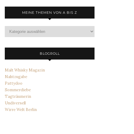
MEINE THEMEN VON A BIS Z
Meine
Themen
von
A
bis
BLOGROLL
Z
Malt Whisky Magazin
Nahtzugabe
Pattydoo
Sommerdiebe
Tagträumerin
Undiversell
Wirre Welt Berlin