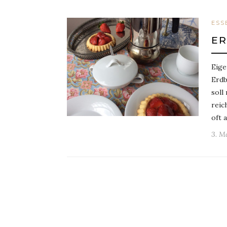
ESS
E
Eige
Erdb
soll
reic
oft 
3. M