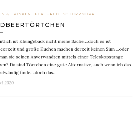
EN & TRINKEN
FEATURED
SCHURRMURR
RDBEERTÖRTCHEN
ntlich ist Kleingebäck nicht meine Sache….doch es ist
eerzeit und große Kuchen machen derzeit keinen Sinn….oder
 man sie seinen Anverwandten mittels einer Teleskopstange
hen? Da sind Törtchen eine gute Alternative, auch wenn ich das
aufwändig finde….doch das…
ai 2020