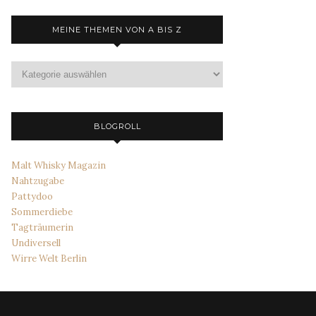
MEINE THEMEN VON A BIS Z
Meine
Themen
von
A
bis
BLOGROLL
Z
Malt Whisky Magazin
Nahtzugabe
Pattydoo
Sommerdiebe
Tagträumerin
Undiversell
Wirre Welt Berlin