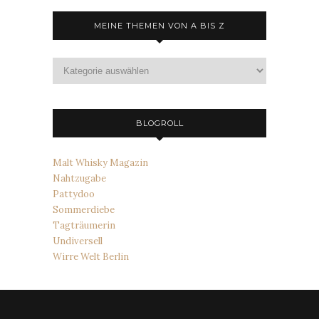
MEINE THEMEN VON A BIS Z
Meine
Themen
von
A
bis
BLOGROLL
Z
Malt Whisky Magazin
Nahtzugabe
Pattydoo
Sommerdiebe
Tagträumerin
Undiversell
Wirre Welt Berlin