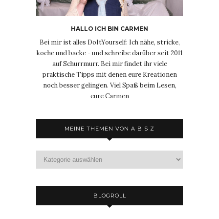
HALLO ICH BIN CARMEN
Bei mir ist alles DoItYourself: Ich nähe, stricke,
koche und backe - und schreibe darüber seit 2011
auf Schurrmurr. Bei mir findet ihr viele
praktische Tipps mit denen eure Kreationen
noch besser gelingen. Viel Spaß beim Lesen,
eure Carmen
MEINE THEMEN VON A BIS Z
Meine
Themen
von
A
bis
BLOGROLL
Z