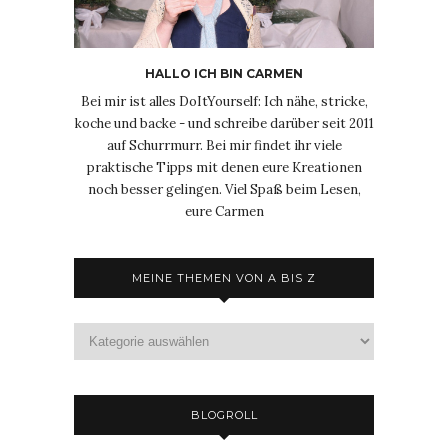
HALLO ICH BIN CARMEN
Bei mir ist alles DoItYourself: Ich nähe, stricke,
koche und backe - und schreibe darüber seit 2011
auf Schurrmurr. Bei mir findet ihr viele
praktische Tipps mit denen eure Kreationen
noch besser gelingen. Viel Spaß beim Lesen,
eure Carmen
MEINE THEMEN VON A BIS Z
Meine
Themen
von
A
bis
BLOGROLL
Z