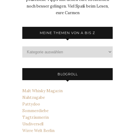
noch besser gelingen. Viel Spaß beim Lesen,
eure Carmen
MEINE THEMEN VON A BIS Z
Meine
Themen
von
A
bis
BLOGROLL
Z
Malt Whisky Magazin
Nahtzugabe
Pattydoo
Sommerdiebe
Tagträumerin
Undiversell
Wirre Welt Berlin