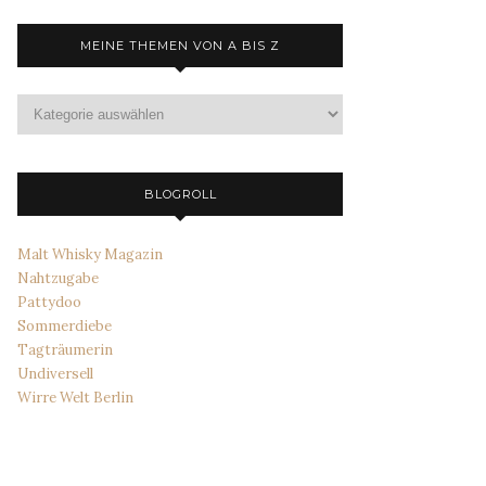
MEINE THEMEN VON A BIS Z
Meine
Themen
von
A
bis
BLOGROLL
Z
Malt Whisky Magazin
Nahtzugabe
Pattydoo
Sommerdiebe
Tagträumerin
Undiversell
Wirre Welt Berlin