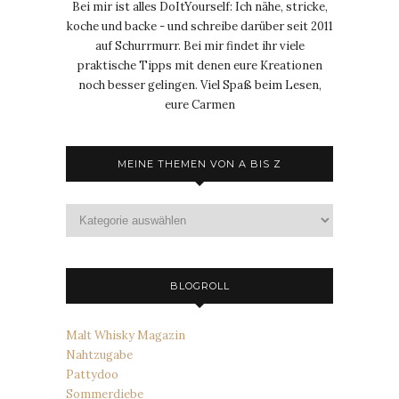
Bei mir ist alles DoItYourself: Ich nähe, stricke,
koche und backe - und schreibe darüber seit 2011
auf Schurrmurr. Bei mir findet ihr viele
praktische Tipps mit denen eure Kreationen
noch besser gelingen. Viel Spaß beim Lesen,
eure Carmen
MEINE THEMEN VON A BIS Z
Meine
Themen
von
A
bis
BLOGROLL
Z
Malt Whisky Magazin
Nahtzugabe
Pattydoo
Sommerdiebe