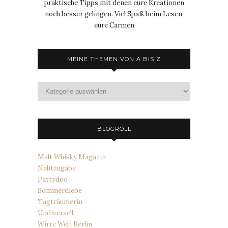
praktische Tipps mit denen eure Kreationen
noch besser gelingen. Viel Spaß beim Lesen,
eure Carmen
MEINE THEMEN VON A BIS Z
Meine
Themen
von
A
bis
BLOGROLL
Z
Malt Whisky Magazin
Nahtzugabe
Pattydoo
Sommerdiebe
Tagträumerin
Undiversell
Wirre Welt Berlin