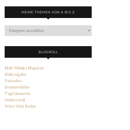
MEINE THEMEN VON A BIS Z
Meine
Themen
von
A
bis
BLOGROLL
Z
Malt Whisky Magazin
Nahtzugabe
Pattydoo
Sommerdiebe
Tagträumerin
Undiversell
Wirre Welt Berlin