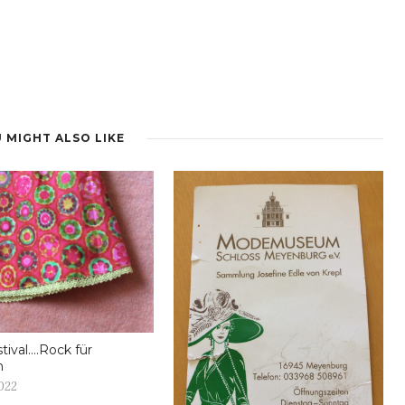
 MIGHT ALSO LIKE
tival….Rock für
n
2022