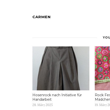
CARMEN
YOU
Hosenrock nach Initiative für
Rock Fes
Handarbeit
Mädche
28. März 2025
19. März 