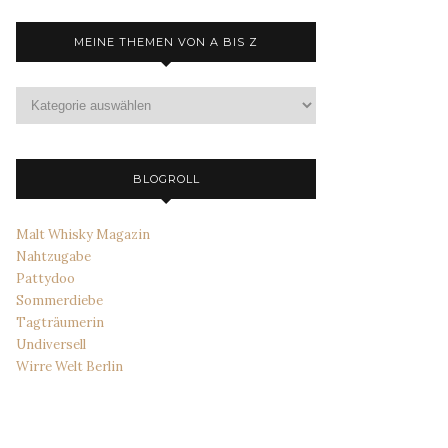
MEINE THEMEN VON A BIS Z
Meine
Themen
von
A
bis
BLOGROLL
Z
Malt Whisky Magazin
Nahtzugabe
Pattydoo
Sommerdiebe
Tagträumerin
Undiversell
Wirre Welt Berlin