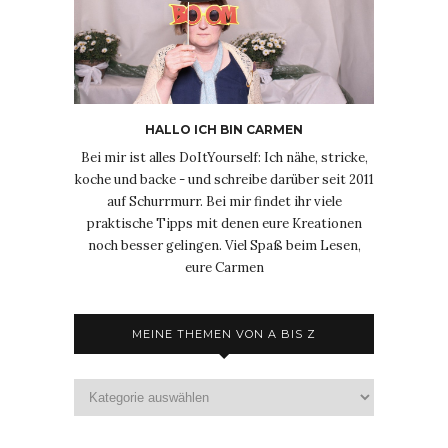
HALLO ICH BIN CARMEN
Bei mir ist alles DoItYourself: Ich nähe, stricke,
koche und backe - und schreibe darüber seit 2011
auf Schurrmurr. Bei mir findet ihr viele
praktische Tipps mit denen eure Kreationen
noch besser gelingen. Viel Spaß beim Lesen,
eure Carmen
MEINE THEMEN VON A BIS Z
Meine
Themen
von
A