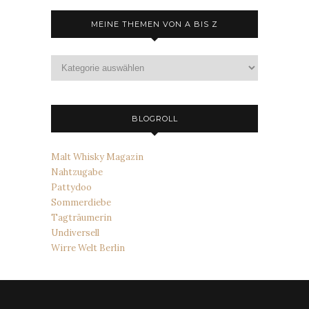
MEINE THEMEN VON A BIS Z
Meine
Themen
von
A
bis
BLOGROLL
Z
Malt Whisky Magazin
Nahtzugabe
Pattydoo
Sommerdiebe
Tagträumerin
Undiversell
Wirre Welt Berlin