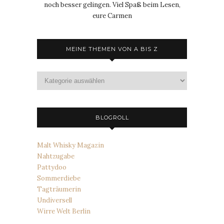
noch besser gelingen. Viel Spaß beim Lesen,
eure Carmen
MEINE THEMEN VON A BIS Z
Meine
Themen
von
A
bis
BLOGROLL
Z
Malt Whisky Magazin
Nahtzugabe
Pattydoo
Sommerdiebe
Tagträumerin
Undiversell
Wirre Welt Berlin