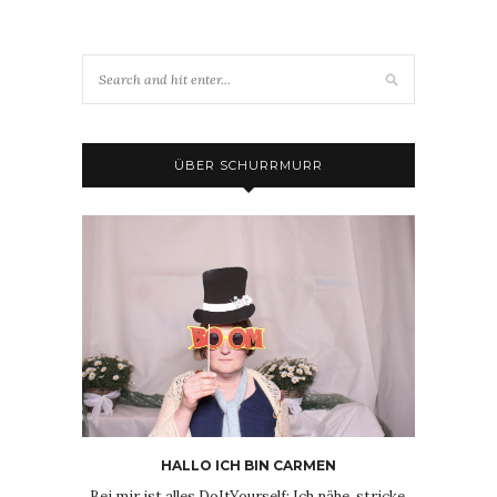
ÜBER SCHURRMURR
HALLO ICH BIN CARMEN
Bei mir ist alles DoItYourself: Ich nähe, stricke,