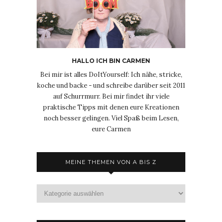
HALLO ICH BIN CARMEN
Bei mir ist alles DoItYourself: Ich nähe, stricke,
koche und backe - und schreibe darüber seit 2011
auf Schurrmurr. Bei mir findet ihr viele
praktische Tipps mit denen eure Kreationen
noch besser gelingen. Viel Spaß beim Lesen,
eure Carmen
MEINE THEMEN VON A BIS Z
Meine
Themen
von
A