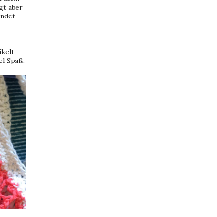
gt aber
endet
äkelt
el Spaß.