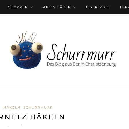
SHOPPEN
AKTIVITÄTEN
ÜBER MICH
IMP
D
HÄKELN
SCHURRMURR
RNETZ HÄKELN