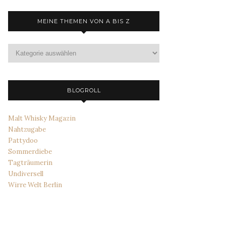
MEINE THEMEN VON A BIS Z
Meine
Themen
von
A
bis
BLOGROLL
Z
Malt Whisky Magazin
Nahtzugabe
Pattydoo
Sommerdiebe
Tagträumerin
Undiversell
Wirre Welt Berlin