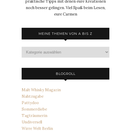
praktische Tipps mit denen eure Kreationen
noch besser gelingen. Viel Spaß beim Lesen,
eure Carmen
MEINE THEMEN VON A BIS Z
Meine
Themen
von
A
bis
BLOGROLL
Z
Malt Whisky Magazin
Nahtzugabe
Pattydoo
Sommerdiebe
Tagträumerin
Undiversell
Wirre Welt Berlin